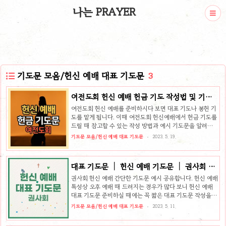
나는 PRAYER
기도문 모음/헌신 예배 대표 기도문
3
여전도회 헌신 예배 헌금 기도 작성법 및 기도
문 예시
여전도회 헌신 예배를 준비하시다 보면 대표 기도나 봉헌 기
도를 맡게 됩니다. 이때 여전도회 헌신예배에서 헌금 기도를
드릴 때 참고할 수 있는 작성 방법과 예시 기도문을 알려드
립니다. 여전도회 헌신 예배 헌금 기도문 작성법 헌금 기도문
기도문 모음/헌신 예배 대표 기도문
2023. 5. 19.
은 봉헌의 진정한 의미를 이해하고, 그에 따라 기도해야 합니
다. 헌신 예배에서 봉헌 시간은 성도님들이 자신의 시간과 재
능을 활용하여 모은 예물을 하나님께 바치는 시간입니다. 자
대표 기도문 │ 헌신 예배 기도문 │ 권사회 헌
신의 것을 내어드린다는 점에서 나의 믿음을 드러내는 시간
신 예배 모범 대표 기도문
이기도 하며 신앙 고백의 시간이기도 합니다. 이것은 단순히
권사회 헌신 예배 간단한 기도문 예시 공유합니다. 헌신 예배
돈을 기부하는 것이 아니라, 예물을 드린 자들의 마음과 생활
특성상 오후 예배 때 드려지는 경우가 많다 보니 헌신 예배
의 일부를 하나님께 드리는 것입니다. 따라서 헌금 기도를
대표 기도문 준비하실 때에는 꼭 짧은 대표 기도문 작성을
드릴 때는 이러한 헌신의 의미를 강조하고, 특별히 여전도회
추천드립니다. 주일 낮 예배 대표 기도문 준비 시에는 최대 5
기도문 모음/헌신 예배 대표 기도문
2023. 5. 11.
헌신 예배이기 ..
분 정도 (A4 용지 한글 문서 10포인트 기준 1페이지) 준비
하시면 되지만 헌신 예배 때에는 이보다 짧게 최대 3~4분