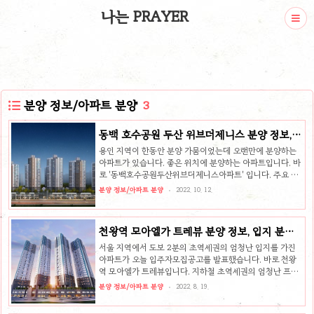
나는 PRAYER
분양 정보/아파트 분양
3
동백 호수공원 두산 위브더제니스 분양 정보,
입지 분석, 분양가 분석
용인 지역이 한동안 분양 가뭄이었는데 오랜만에 분양하는
아파트가 있습니다. 좋은 위치에 분양하는 아파트입니다. 바
로 '동백호수공원두산위브더제니스아파트' 입니다. 주요 교
통망인 지하철과는 거리가 좀 있는 위치이지만 그래도 에버
분양 정보/아파트 분양
2022. 10. 12.
라인이라는 경전철이 도보로 이용 가능한 거리에 위치해 있
다는 강점을 가진 아파트 단지입니다. 동백호수공원 두산위
브더제니스 분양 정보 공급위치 경기도 용인시 기흥구 동백
천왕역 모아엘가 트레뷰 분양 정보, 입지 분석,
동 478-10번지 일원 공급규모 총 378세대 중 일반분양 30
분양가 분석
세대 건축규모 아파트 지하 3층, 지상 22층, 7개동 주택형
서울 지역에서 도보 2분의 초역세권의 엄청난 입지를 가진
61A, 61B, 75A, 84A 공급일정 2022년 10월 7일(금) 입주
아파트가 오늘 입주자모집공고를 발표했습니다. 바로 천왕
자 모집 공고 2022년 10월 17일(월) 특별공급 청약 신청 용
역 모아엘가 트레뷰입니다. 지하철 초역세권의 엄청난 프리
인 동백 두산 위브더제니스 이 물량은 경기도 용인시 기..
미엄을 품고 있으며 각종 버스 노선 등이 많아 대중교통 이용
분양 정보/아파트 분양
2022. 8. 19.
에 엄청난 강점을 가진 아파트 단지입니다. 천왕역 모아엘가
트레뷰 분양 정보 공급위치 서울시 구로구 오리로7길4 일원