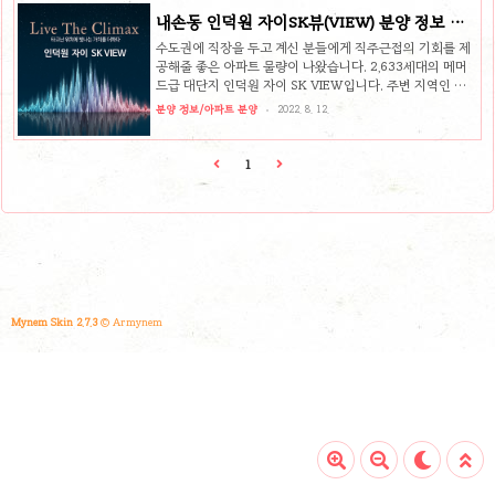
공급규모 총 440세대 중 일반분양 140세대 건축규모 아파
내손동 인덕원 자이SK뷰(VIEW) 분양 정보 및
트 지하 4층, 지상 26층, 4개동 주택형 67㎡, 84A㎡, 84B㎡
입지 분석
공급일정 2022년 8월 19일(금) 입주자 모집 공고 2022년
수도권에 직장을 두고 계신 분들에게 직주근접의 기회를 제
8월 29일(월) 특별공급 청약 신청 이 물량은 서울시 구로구
공해줄 좋은 아파트 물량이 나왔습니다. 2,633세대의 메머
오류동에 위치한 아파트 분양 물량입니다. 총 440가구 중
드급 대단지 인덕원 자이 SK VIEW입니다. 주변 지역인 평
140가구 일반분양을 합니다. 총 4개 동으로 구..
촌과 과천의 인기가 높아짐에 따라 인덕원 지역도 같이 상승
분양 정보/아파트 분양
2022. 8. 12.
세를 맞이하고 있어 대단지 프리미엄과 브랜드 파워를 가진
인덕원 자이 SK VIEW 가치는 상승하는 느낌입니다. 인덕원
자이 SK VIEW 분양 정보 공급위치 경기도 의왕시 내손동
1
683번지 일원 공급규모 총 2,633세대 중 일반분양 아파트
899세대 건축규모 아파트 지하 4층, 지상 29층, 20개동 주
택형 39㎡~112㎡ (85㎡ 초과 분에 한해 추첨제 50%) 공급
일정 2022년 8월 25일(목) 입주자 모집 공고 2022년 9월 5
일(월) 특별공급 청약 신청 이 물량..
Mynem Skin 2.7.3
© Armynem