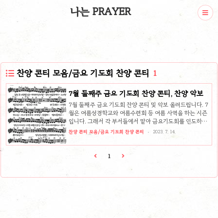
나는 PRAYER
찬양 콘티 모음/금요 기도회 찬양 콘티
1
7월 둘째주 금요 기도회 찬양 콘티, 찬양 악보
7월 둘째주 금요 기도회 찬양 콘티 및 악보 올려드립니다. 7
월은 여름성경학교와 여름수련회 등 여름 사역을 하는 시즌
입니다. 그래서 각 부서들에서 맡아 금요기도회를 인도하곤
합니다. 주일학교에서 이럴 때 주일학교 담당하시는 분들께
찬양 콘티 모음/금요 기도회 찬양 콘티
2023. 7. 14.
서 참고하시면 좋을만한 찬양으로 콘티를 구성하였습니다.
주일학교 주관 금요 기도회 찬양 콘티 및 악보 당신은 사랑
받기 위해 D 내 안에 부어 주소서 G 천국은 마치 G 나는 하
1
나님을 예배하는 (나는 예배자입니다) + 나의 평생에 (소원)
F 찬양 악보 원본 파일 다운로드 본 페이지에 있는 악보는
webp 파일로 웹서버용입니다. 더 선명한 화질의 악보 파일
은 ↓ 아래를 클릭하여 다운받아주세요. 관련 찬양 콘티 본 콘
티와 관련된 찬양으로 만들어진 콘티 및 더 많은 찬양 콘티를
보기..