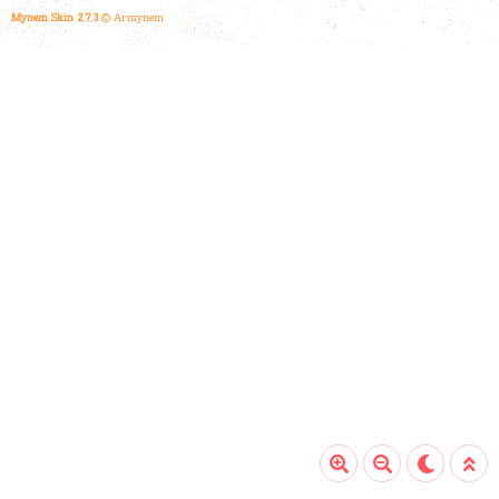
Mynem Skin 2.7.3
© Armynem