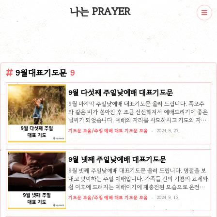
나는 PRAYER
9월대표기도문
9
9월 다섯째 주일낮예배 대표기도문
9월 마지막 주일낮예배 대표기도문 올려 드립니다. 폭포수
와 같은 비가 쏟아진 후 조금 선선해져서 예배드리기에 좋은
날씨가 되었습니다. 예배의 자리를 사모하시고 기도의 자리
를 사모하시어서 주님께서 주시는 풍성한 은혜를 받아 누리
기도문 모음/주일 예배 대표 기도문 모음
2024. 9. 27.
는 지혜의 사람들이 되기를 축복합니다. 9월 다섯째 주일 예
배를 준비하면서 어떤 기도의 제목을 가지고 기도하면 좋을
지 주제들을 추천해 드리고 9월 마지막 주일낮예배 대표 기
9월 넷째 주일낮예배 대표기도문
도문 예시를 올려드립니다. 9월 마지막주 주일 은혜로운 기
도문 작성을 위한 3가지 주제 추천 1. 믿음을 위하여이 세상
9월 넷째 주일낮예배 대표기도문 올려 드립니다. 명절을 보
속에서 믿음 흔들리지 않고 살아가기란 쉽지가 않습니다. 수
내고 맞이하는 주일 예배입니다. 가족들 간의 기쁨의 교제와
많은 유혹과 수많은 어려움들이 우리를 자꾸 무너뜨리기 때
쉼 이후에 드려지는 예배이기에 재충전된 모습으로 온전히
문입니다. 그때에 성도들이 흔들리지 않고 주님만을 의지하
예배에 집중하는 시간이 될 수 있을 것이라 생각됩니다. 하나
기도문 모음/주일 예배 대표 기도문 모음
2024. 9. 13.
며 살아갈 수 있도록 붙..
님께서 크신 은혜로 함께해 주셔서 더욱 풍성한 은혜 주시기
를 기대하는 마음으로 예배를 준비하는 성도님들 되시기를