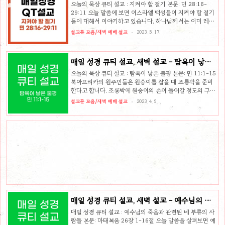
28:16-29:11
위함이니 곧 그들로 구원을 받게 함이라 2 내가 증언하노니
오늘의 묵상 큐티 설교 : 지켜야 할 절기 본문: 민 28:16-
그들이 하나님께 열심이 있으나 올바른 지식을 따른 것이 아
29:11 오늘 말씀에 보면 이스라엘 백성들이 지켜야 할 절기
니니라 3 하나님의 의를 모르고 자기 의를 세우려고 힘써 하
들에 대해서 이야기하고 있습니다. 하나님께서는 이미 레위
나님의 의에 복종하지 아니하였느니라 4 그리스도는 모든
기에서 이스라엘 백성들에게 그들이 지켜야 할 제사법들과
설교문 모음/새벽 예배 설교
2023. 5. 17.
믿는 ..
절기에 대해서 말씀해 주셨습니다. 그런데 왜 또 민수기에서
다시 절기에 대해서 언급하시는 것일까요? 그것은 율법을
받았던 이스라엘 백성들에게 시한부 인생이 선포되었기 때
매일 성경 큐티 설교, 새벽 설교 - 탐욕이 낳은
문입니다. 이스라엘 백성들은 지난 40여 년간의 광야 생활을
불평, 민수기 11장 1-15절
하는 동안 많은 우여곡절을 겪어 왔습니다. 우여곡절의 끝에
오늘의 묵상 큐티 설교 : 탐욕이 낳은 불평 본문: 민 11:1-15
이스라엘 백성들은 불순종의 열매를 맺게 되었습니다. 그로
북아프리카의 원주민들은 원숭이를 잡을 때 조롱박을 준비
인해 출애굽 1세대 이스라엘 백성들은 가나안에 들어가지
한다고 합니다. 조롱박에 원숭이의 손이 들어갈 정도의 구멍
못하게 된 것입니다. 그래서 이제는 여호수아와 갈렙 이들만
을 뚫고 그 안에 나무 열매를 잔뜩 집어넣는 것입니다. 그리
설교문 모음/새벽 예배 설교
2023. 4. 9.
이 1세대 사람들 ..
곤 이것을 원숭이가 지나다니는 골목에 두고 원숭이가 이 조
롱박을 발견하기까지 기다립니다. 냄새를 맡고 온 원숭이는
조롱박 구멍 속에 손을 넣고 나무 열매를 꺼내려고 애를 씁니
다. 하지만 처음 집어넣은 빈손과 달리 잔뜩 움켜쥔 손은 구
멍에서 절대 뺄 수 없죠. 사실 원숭이가 탈출할 수 있는 방법
은 너무 간단합니다. 꽉 움켜쥔 손을 놓기만 하면 됩니다. 그
러나 어리석게도 원숭이는 사람들이 다가와도 나무 열매를
움켜쥔 손을 놓지 않아 결국 잡히게 된다고 합니다. 탐욕은
수많..
매일 성경 큐티 설교, 새벽 설교 - 예수님의 죽
음 관련된 네 부류의 사람들, 마 26:1-16
매일 성경 큐티 설교 : 예수님의 죽음과 관련된 네 부류의 사
람들 본문: 마태복음 26장 1-16절 오늘 말씀을 살펴보면 예