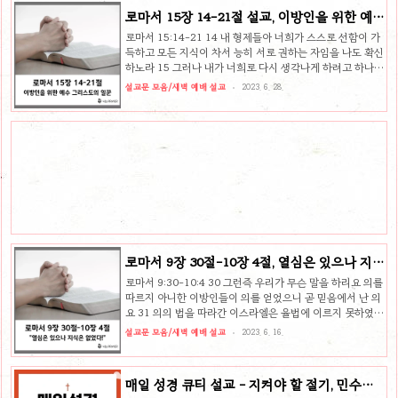
는 때입니다. 오늘 본문에는 두 사람이 등장합니다. 하나는
로마서 15장 14-21절 설교, 이방인을 위한 예
예수님을 사랑한다고 말했던 베드로, 다른 하나는 자신이 누
수 그리스도의 일꾼
구인지 끝까지 고백하신 예수님입니다. 이 두 사람의 대조를
로마서 15:14-21 14 내 형제들아 너희가 스스로 선함이 가
통해, 우리는 위기의 순간에 어떻게 신앙을 지킬 수 있는지
득하고 모든 지식이 차서 능히 서로 권하는 자임을 나도 확신
깨닫는 은혜가 있기를 원합니다. 그렇다면 우리가 위기의 순
하노라 15 그러나 내가 너희로 다시 생각나게 하려고 하나님
간에 어떻게 믿음을 지킬 수 있을까요? 첫째, 멀찍이 따르지
께서 내게 주신 은혜로 말미암아 더욱 담대히 대략 너희에게
설교문 모음/새벽 예배 설교
2023. 6. 28.
말고..
썼노니 16 이 은혜는 곧 나로 이방인을 위하여 그리스도 예
수의 일꾼이 되어 하나님의 복음의 제사장 직분을 하게 하사
이방인을 제물로 드리는 것이 성령 안에서 거룩하게 되어 받
으실 만하게 하려 하심이라 17 그러므로 내가 그리스도 예수
안에서 하나님의 일에 대하여 자랑하는 것이 있거니와 18 그
리스도께서 이방인들을 순종하게 하기 위하여 나를 통하여
역사하신 것 외에는 내가 감히 말하지 아니하노라 그 일은 말
과 행위로 19 표적과 기사의 능력으로 성령의 능력으로 이루
어..
로마서 9장 30절-10장 4절, 열심은 있으나 지
식은 없었다! 설교문
로마서 9:30-10:4 30 그런즉 우리가 무슨 말을 하리요 의를
따르지 아니한 이방인들이 의를 얻었으니 곧 믿음에서 난 의
요 31 의의 법을 따라간 이스라엘은 율법에 이르지 못하였으
니 32 어찌 그러하냐 이는 그들이 믿음을 의지하지 않고 행
설교문 모음/새벽 예배 설교
2023. 6. 16.
위를 의지함이라 부딪칠 돌에 부딪쳤느니라 33 기록된 바 보
라 내가 걸림돌과 거치는 바위를 시온에 두노니 그를 믿는 자
는 부끄러움을 당하지 아니하리라 함과 같으니라 1 형제들
매일 성경 큐티 설교 - 지켜야 할 절기, 민수기
아 내 마음에 원하는 바와 하나님께 구하는 바는 이스라엘을