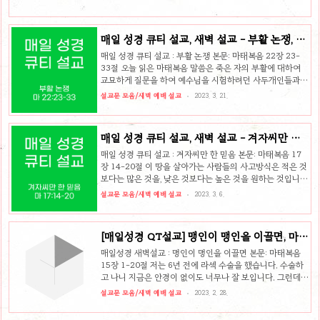
하게 지키지 않아 ..
매일 성경 큐티 설교, 새벽 설교 - 부활 논쟁, 마
22:23-33
매일 성경 큐티 설교 : 부활 논쟁 본문: 마태복음 22장 23-
33절 오늘 읽은 마태복음 말씀은 죽은 자의 부활에 대하여
교묘하게 질문을 하여 예수님을 시험하려던 사두개인들과
예수님 사이에 나눈 대화입니다. 사두개인들은 당시 합리주
설교문 모음/새벽 예배 설교
2023. 3. 21.
의자이며 자유주의자였습니다. 사도행전 23장 8절 말씀을
보면 “이는 사두개인은 부활도 없고 천사도 없고 영도 없다
하고 바리새인은 다 있다 함이라”라고 말합니다. 사두개인들
매일 성경 큐티 설교, 새벽 설교 - 겨자씨만 한
은 사후 세계를 인정하지 않고 현실에서 하나님의 뜻을 행해
믿음, 마 17:14-20
야 한다고 생각했습니다. 이성으로 이해할 수 없는 초월적인
매일 성경 큐티 설교 : 겨자씨만 한 믿음 본문: 마태복음 17
것, 즉 부활이나 천사들과 같은 것을 믿지 않았습니다. 오늘
장 14-20절 이 땅을 살아가는 사람들의 사고방식은 적은 것
날에도 성경을 하나의 고문서로 이해하고 과학적인 방법으
보다는 많은 것을, 낮은 것보다는 높은 것을 원하는 것입니
로 연구하기를 주장하는 자유주의자들은 사두개인들과 같은
다. 많고 높은 것이 이 땅을 살아가는 데 도움이 되고 힘이 되
설교문 모음/새벽 예배 설교
2023. 3. 6.
부류입니다. 성경에 나..
기 때문입니다. 이 땅은 약육강식의 세계이고 힘이 지배하는
사회입니다. 그래서 가진 자가 못 가진 자를 지배하고 다스리
며, 높은 자가 낮은 자 위에 군림합니다. 그래서 다스려지고
[매일성경 QT설교] 맹인이 맹인을 이끌면, 마
지배당하는 사람들은 어쩔 수 없이 그 밑에서 눌림 당하며 살
15:1-20
아갑니다. 하지만 눌림 당하는 자들은 또 그 밑에서 힘을 길
매일성경 새벽설교 : 맹인이 맹인을 이끌면 본문: 마태복음
러서 그 억압에서 벗어나고 다른 사람들 위에 서고 싶어 합니
15장 1-20절 저는 6년 전에 라섹 수술을 했습니다. 수술하
다. 그래서 힘을 얻기 위해 땀을 흘리며 수고하며 살아가는
고 나니 지금은 안경이 없이도 너무나 잘 보입니다. 그런데
것입니다. 그런데 이러한 힘의 세상에서 전혀 다른 방식..
수술하고 난 뒤 첫 3일간은 맹인이 무엇인지 몸소 체험했습
설교문 모음/새벽 예배 설교
2023. 2. 28.
니다. 처음에 병원에서 수술하고 마취가 풀리기 전에는 너무
잘 보여서 신기했습니다. 그런데 마취가 풀리니까 눈이 엄청