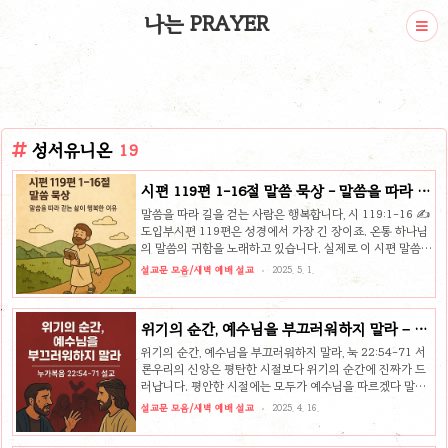
나는 PRAYER
성서유니온
19
시편 119편 1-16절 말씀 묵상 - 말씀을 따라 걷
는 삶이 행복한 이유
말씀을 따라 길을 걷는 사람은 행복합니다, 시 119:1-16 ✍️
도입부시편 119편은 성경에서 가장 긴 장이죠. 온통 하나님
의 말씀의 귀함을 노래하고 있습니다. 실제로 이 시편 말씀이
한 사람의 생명을 구한 유명한 일화도 있습니다. 17세기 스
설교문 모음/새벽 예배 설교
2025. 5. 1.
코틀랜드의 한 목회자 조지 위샤트는 믿음 때문에 사형 선고
를 받고 교수대에 올랐습니다. 당시 스코틀랜드는 종교개혁
이후 장로교적 전통을 확립하게 됩니다. 그러나 당시 잉글랜
위기의 순간, 예수님을 부끄러워하지 말라 – 누
드 국왕 찰스 2세는 영국 국교회의 전통을 따라 감독제 교회
가복음 22:54-71 설교
를 강요했습니다. 그 과정에서 왕정과 국교회에 순응하지 않
위기의 순간, 예수님을 부끄러워하지 말라, 눅 22:54-71 서
고 공개적으로 장로교적 예배를 드리거나 성경의 진리를 강
론우리의 신앙은 평탄한 시절보다 위기의 순간에 진짜가 드
력하게 설교한 목회자들이 체포되고 박해받았습니다. 조지
러납니다. 평안한 시절에는 모두가 예수님을 따르겠다 말할
위샤트는 이로 인해 사형 선고를 받고 처형될 위기에 처했습
수 있습니다. 그러나 고난이 다가오고, 손해가 생기고, 두려
설교문 모음/새벽 예배 설교
2025. 4. 16.
니다. ..
움이 몰려올 때 ‘나는 여전히 예수님을 따르고 있는가?’ 생각
해 보아야 합니다. 그때에야말로 신앙의 진실함이 판가름 나