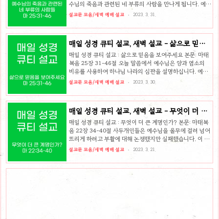
수님의 죽음과 관련된 네 부류의 사람을 만나게 됩니다. 예수
님을 죽이려는 사람, 예수님을 넘기려는 사람, 예수님의 죽음
설교문 모음/새벽 예배 설교
2023. 3. 31.
을 이해하지 못하는 사람, 그리고 예수님의 죽음을 준비하는
사람입니다. 먼저 예수님을 죽이려는 사람들은 바로 대제사
장들과 백성의 장로들이었습니다. 이들은 예수님을 죽이려
매일 성경 큐티 설교, 새벽 설교 - 삶으로 믿음
고 모의하고 있었습니다. 그들은 예수님의 가르침과 행적을
을 보여주세요, 마 25:31-46
이해하려 하지 않았고, 예수님을 그저 자신들의 자리를 위협
매일 성경 큐티 설교 : 삶으로 믿음을 보여주세요 본문: 마태
하는 자라고만 느꼈습니다. 그저 자신들의 권력과 지위를 지
복음 25장 31-46절 오늘 말씀에서 예수님은 양과 염소의
키려는데 급급하여 예수님의 죽음의 의미를 이해하지 못했
비유를 사용하여 하나님 나라의 심판을 설명하십니다. 예수
습니다. 그리고 예수님을 넘기려는 사람도 있었습니다. 그는
님께서는 마태복음 24장에서부터 계속 종말에 대해서 일러
설교문 모음/새벽 예배 설교
2023. 3. 30.
다름 아닌 예수님의..
주셨습니다. 열 처녀 비유와 달란트 비유를 통해서 다시 오실
예수님을 기다리는 우리의 자세가 어떠해야 하는가, 마지막
시대에 우리가 어떻게 살아야 하는지 쉽게 비유를 통해서 알
매일 성경 큐티 설교, 새벽 설교 - 무엇이 더 큰
려주셨습니다. 오늘 본문에서 예수님은 하늘 왕위에 오르신
계명인가?, 마 22:34-40
심판관의 모습으로 그려지고 있습니다. 예수님은 만민을 영
매일 성경 큐티 설교 : 무엇이 더 큰 계명인가? 본문: 마태복
광의 보좌 앞에 모으고 양과 염소로 구분하여 나누십니다. 이
음 22장 34-40절 사두개인들은 예수님을 올무에 걸려 넘어
양과 염소의 비유는 무엇을 의미할까요? 여기서 양은 하나
뜨리게 하려고 부활에 대해 논쟁했지만 실패했습니다. 이 소
님의 은혜를 입은 자들을 의미하며, 염소는 은혜를 받지 못한
식을 듣고 바리새인들이 모여서 계략을 꾸밉니다. 그리고 그
설교문 모음/새벽 예배 설교
2023. 3. 21.
자들을 의미합니..
들은 자신들의 대변인으로 율법사를 세웁니다. 율법사가 예
수님을 시험하여 묻습니다. ‘율법 중에서 어느 계명이 큽니
까?’ 전통적으로 유대인들은 하나님이 ‘토라’ 즉 율법을 계시
하셨다고 믿고 있었습니다. 하나님이 주신 계명을 담고 있는
토라의 단어와 모든 글자가 하나님으로부터 부여된 것이라
고 생각했습니다. 율법은 하나님의 뜻을 표현하신 것이기 때
문에 하나님을 믿고 섬기는 모든 유대인에게는 율법을 철저
히 준수하는 것이 요구된 것입니다. 유대인들은 율법을 신실